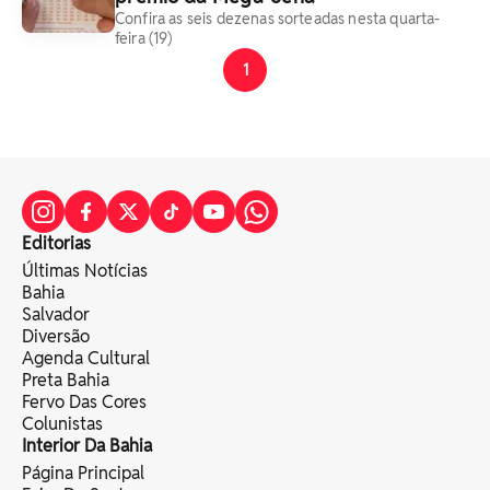
Confira as seis dezenas sorteadas nesta quarta-
feira (19)
1
Editorias
Últimas Notícias
Bahia
Salvador
Diversão
Agenda Cultural
Preta Bahia
Fervo Das Cores
Colunistas
Interior Da Bahia
Página Principal