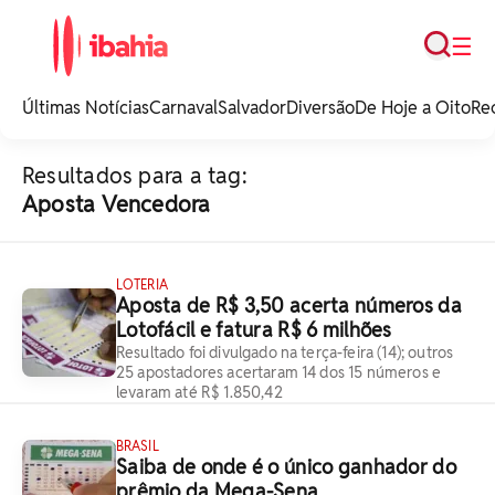
Busca
☰
iBahia é o portal de
noticias e
Últimas Notícias
Carnaval
Salvador
Diversão
De Hoje a Oito
Re
entretenimento da
Bahia.
Resultados para a tag:
Aposta Vencedora
LOTERIA
Aposta de R$ 3,50 acerta números da
Lotofácil e fatura R$ 6 milhões
Resultado foi divulgado na terça-feira (14); outros
25 apostadores acertaram 14 dos 15 números e
levaram até R$ 1.850,42
BRASIL
Saiba de onde é o único ganhador do
prêmio da Mega-Sena