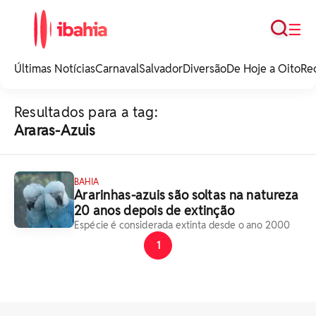
Busca
☰
iBahia é o portal de
noticias e
Últimas Notícias
Carnaval
Salvador
Diversão
De Hoje a Oito
Re
entretenimento da
Bahia.
Resultados para a tag:
Araras-Azuis
BAHIA
Ararinhas-azuis são soltas na natureza
20 anos depois de extinção
Espécie é considerada extinta desde o ano 2000
1