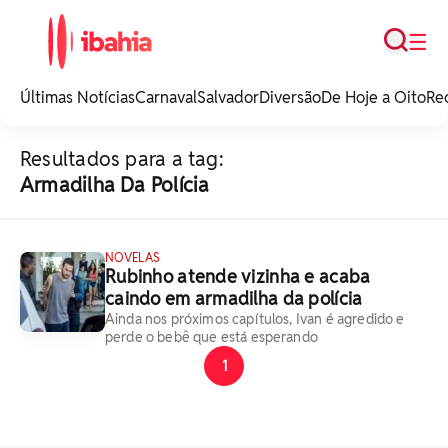
Busca
☰
iBahia é o portal de
noticias e
Últimas Notícias
Carnaval
Salvador
Diversão
De Hoje a Oito
Re
entretenimento da
Bahia.
Resultados para a tag:
Armadilha Da Polícia
NOVELAS
Rubinho atende vizinha e acaba
caindo em armadilha da polícia
Ainda nos próximos capítulos, Ivan é agredido e
perde o bebê que está esperando
1