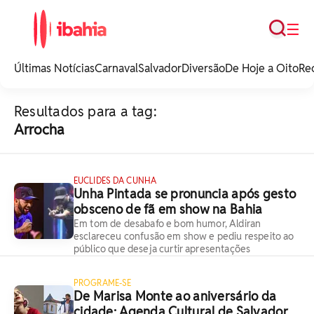
Busca
☰
iBahia é o portal de
noticias e
Últimas Notícias
Carnaval
Salvador
Diversão
De Hoje a Oito
Re
entretenimento da
Bahia.
Resultados para a tag:
Arrocha
EUCLIDES DA CUNHA
Unha Pintada se pronuncia após gesto
obsceno de fã em show na Bahia
Em tom de desabafo e bom humor, Aldiran
esclareceu confusão em show e pediu respeito ao
público que deseja curtir apresentações
PROGRAME-SE
De Marisa Monte ao aniversário da
cidade: Agenda Cultural de Salvador