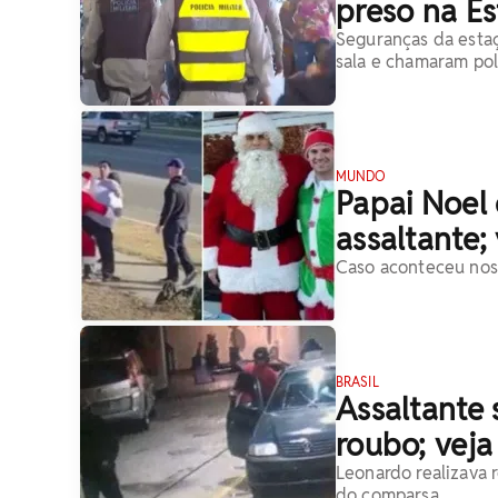
preso na E
Seguranças da esta
sala e chamaram poli
MUNDO
Papai Noel 
assaltante;
Caso aconteceu nos
BRASIL
Assaltante 
roubo; veja
Leonardo realizava 
do comparsa