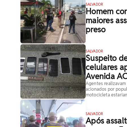
SALVADOR
Homem cons
maiores ass
preso
SALVADOR
Suspeito de
celulares a
Avenida A
Agentes realizavam 
acionados por popu
motocicleta estaria
SALVADOR
Após assalt