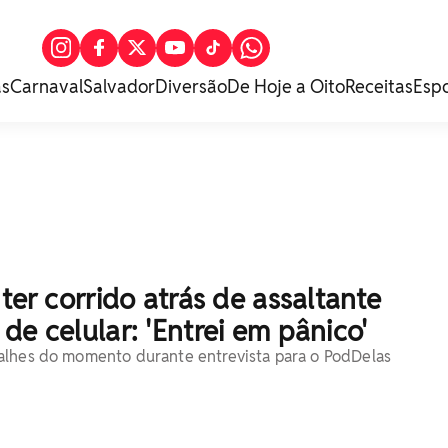
as
Carnaval
Salvador
Diversão
De Hoje a Oito
Receitas
Esp
 ter corrido atrás de assaltante
de celular: 'Entrei em pânico'
alhes do momento durante entrevista para o PodDelas