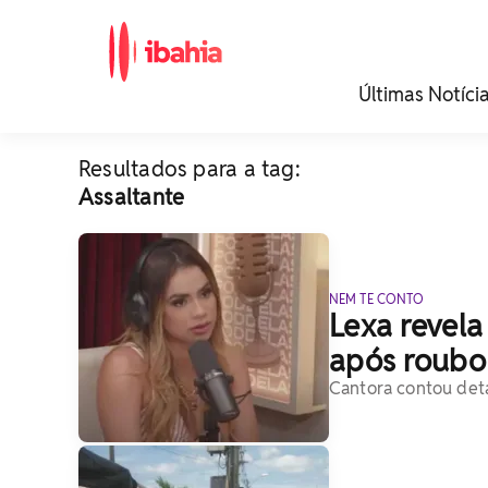
iBahia é o portal de
Últimas Notíci
noticias e
entretenimento da
Bahia.
Resultados para a tag:
Assaltante
NEM TE CONTO
Lexa revela
após roubo 
Cantora contou det