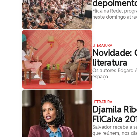
depoimento
Flica na Rede, prog
neste domingo atrav
LITERATURA
Novidade: 
literatura
Os autores Edgard 
espaço
LITERATURA
Djamila Ri
FliCaixa 20
Salvador recebe a se
que reúnem, nos dias