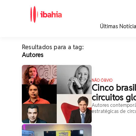
iBahia é o portal de
Últimas Notíci
noticias e
entretenimento da
Bahia.
Resultados para a tag:
Autores
NÃO ÓBVIO
Cinco brasi
circuitos g
Autores contemporân
estratégicas de cir