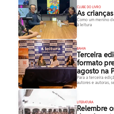
CLUBE DO LIVRO
As crianças
Como um menino de 1
à leitura
BAHIA
Terceira ed
formato pre
agosto na P
Para a terceira edi
autores e autoras, s
LITERATURA
Relembre o