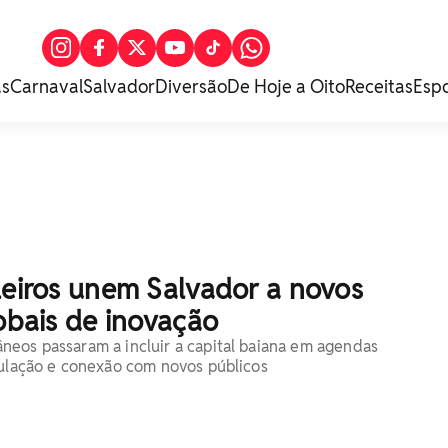
as
Carnaval
Salvador
Diversão
De Hoje a Oito
Receitas
Esp
leiros unem Salvador a novos
lobais de inovação
eos passaram a incluir a capital baiana em agendas
culação e conexão com novos públicos