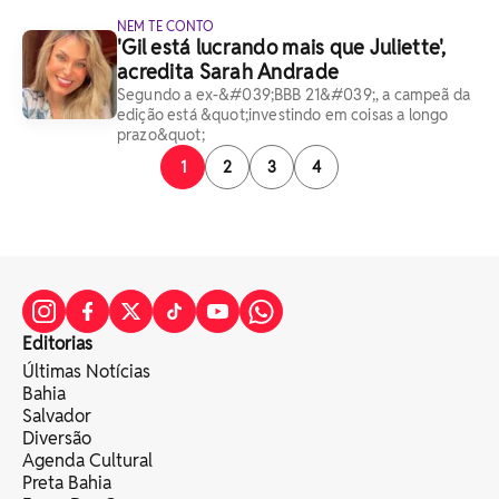
NEM TE CONTO
'Gil está lucrando mais que Juliette',
acredita Sarah Andrade
Segundo a ex-&#039;BBB 21&#039;, a campeã da
edição está &quot;investindo em coisas a longo
prazo&quot;
1
2
3
4
Editorias
Últimas Notícias
Bahia
Salvador
Diversão
Agenda Cultural
Preta Bahia