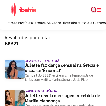
Busca
☰
iBahia é o portal de
noticias e
Últimas Notícias
Carnaval
Salvador
Diversão
De Hoje a Oito
Re
entretenimento da
Bahia.
Resultados para a tag:
BBB21
QUADRADINHO NO SOFÁ?
Juliette faz dança sensual na Grécia e
dispara: 'É normal'
Campeã do BBB21 está em uma temporada de
férias com Anitta, Marina Sena e Jade Picon
'RAINHA DA SOFRÊNCIA'
Juliette revela mensagem recebida de
Marília Mendonça
'De vez em quando, eu escuto a voz dela', disse