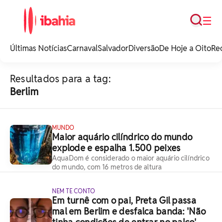
Busca
☰
iBahia é o portal de
noticias e
Últimas Notícias
Carnaval
Salvador
Diversão
De Hoje a Oito
Re
entretenimento da
Bahia.
Resultados para a tag:
Berlim
MUNDO
Maior aquário cilíndrico do mundo
explode e espalha 1.500 peixes
AquaDom é considerado o maior aquário cilíndrico
do mundo, com 16 metros de altura
NEM TE CONTO
Em turnê com o pai, Preta Gil passa
mal em Berlim e desfalca banda: 'Não