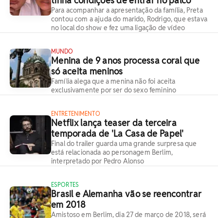
tinha condições de entrar no palco'
Para acompanhar a apresentação da família, Preta
contou com a ajuda do marido, Rodrigo, que estava
no local do show e fez uma ligação de vídeo
MUNDO
Menina de 9 anos processa coral que
só aceita meninos
Família alega que a menina não foi aceita
exclusivamente por ser do sexo feminino
ENTRETENIMENTO
Netflix lança teaser da terceira
temporada de 'La Casa de Papel'
Final do trailer guarda uma grande surpresa que
está relacionada ao personagem Berlim,
interpretado por Pedro Alonso
ESPORTES
Brasil e Alemanha vão se reencontrar
em 2018
Amistoso em Berlim, dia 27 de março de 2018, será