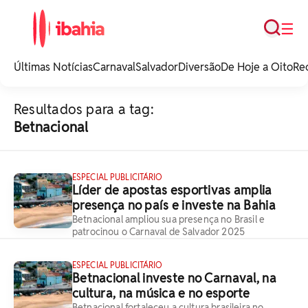
Busca
☰
iBahia é o portal de
noticias e
Últimas Notícias
Carnaval
Salvador
Diversão
De Hoje a Oito
Re
entretenimento da
Bahia.
Resultados para a tag:
Betnacional
ESPECIAL PUBLICITÁRIO
Líder de apostas esportivas amplia
presença no país e investe na Bahia
Betnacional ampliou sua presença no Brasil e
patrocinou o Carnaval de Salvador 2025
ESPECIAL PUBLICITÁRIO
Betnacional investe no Carnaval, na
cultura, na música e no esporte
Betnacional fortaleceu a cultura brasileira no