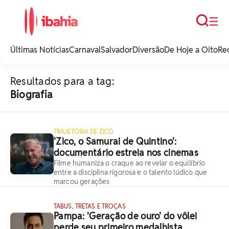
Busca
☰
iBahia é o portal de
noticias e
Últimas Notícias
Carnaval
Salvador
Diversão
De Hoje a Oito
Re
entretenimento da
Bahia.
Resultados para a tag:
Biografia
TRAJETÓRIA DE ZICO
'Zico, o Samurai de Quintino':
documentário estreia nos cinemas
Filme humaniza o craque ao revelar o equilíbrio
entre a disciplina rigorosa e o talento lúdico que
marcou gerações
TABUS, TRETAS E TROÇAS
Pampa: 'Geração de ouro' do vôlei
perde seu primeiro medalhista