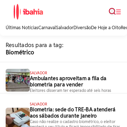
Busca
☰
iBahia é o portal de
noticias e
Últimas Notícias
Carnaval
Salvador
Diversão
De Hoje a Oito
Re
entretenimento da
Bahia.
Resultados para a tag:
Biométrico
SALVADOR
Ambulantes aproveitam a fila da
biometria para vender
Eleitores disseram ter esperado até seis horas
SALVADOR
Biometria: sede do TRE-BA atenderá
aos sábados durante janeiro
Caso não realize o cadastro biométrico, o eleitor
perderá o seu título e ficará impossibilitado de tirar