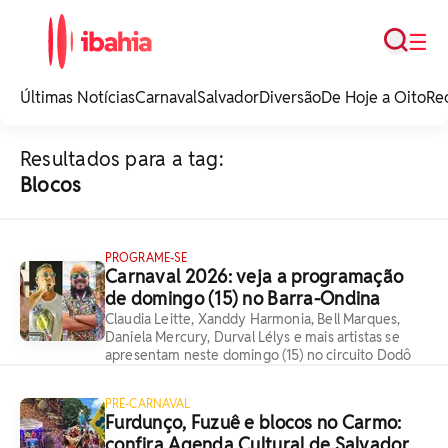
Busca
☰
iBahia é o portal de
noticias e
Últimas Notícias
Carnaval
Salvador
Diversão
De Hoje a Oito
Re
entretenimento da
Bahia.
Resultados para a tag:
Blocos
PROGRAME-SE
Carnaval 2026: veja a programação
de domingo (15) no Barra-Ondina
Claudia Leitte, Xanddy Harmonia, Bell Marques,
Daniela Mercury, Durval Lélys e mais artistas se
apresentam neste domingo (15) no circuito Dodô
PRÉ-CARNAVAL
Furdunço, Fuzuê e blocos no Carmo:
confira Agenda Cultural de Salvador