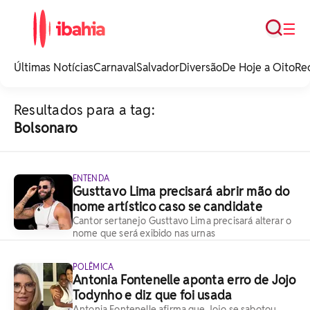
Busca
☰
iBahia é o portal de
noticias e
Últimas Notícias
Carnaval
Salvador
Diversão
De Hoje a Oito
Re
entretenimento da
Bahia.
Resultados para a tag:
Bolsonaro
ENTENDA
Gusttavo Lima precisará abrir mão do
nome artístico caso se candidate
Cantor sertanejo Gusttavo Lima precisará alterar o
nome que será exibido nas urnas
POLÊMICA
Antonia Fontenelle aponta erro de Jojo
Todynho e diz que foi usada
Antonia Fontenelle afirma que Jojo se sabotou