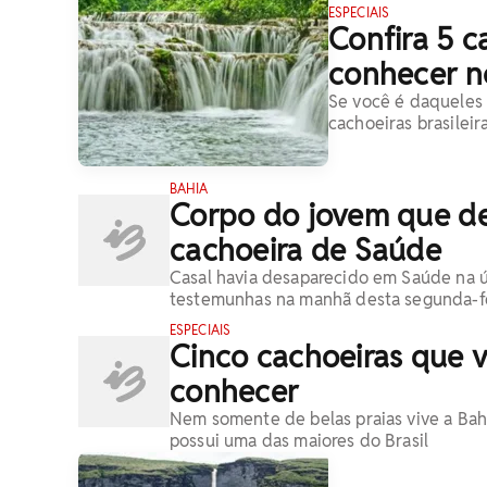
ESPECIAIS
Confira 5 c
conhecer n
Se você é daqueles q
cachoeiras brasilei
BAHIA
Corpo do jovem que d
cachoeira de Saúde
Casal havia desaparecido em Saúde na úl
testemunhas na manhã desta segunda-fe
ESPECIAIS
Cinco cachoeiras que 
conhecer
Nem somente de belas praias vive a Bahi
possui uma das maiores do Brasil