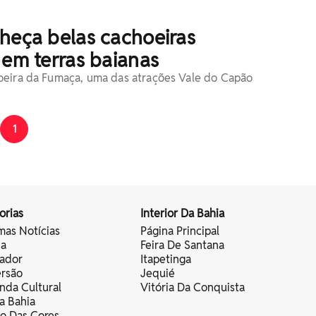
heça belas cachoeiras
 em terras baianas
oeira da Fumaça, uma das atrações Vale do Capão
1
orias
Interior Da Bahia
mas Notícias
Página Principal
ia
Feira De Santana
vador
Itapetinga
ersão
Jequié
nda Cultural
Vitória Da Conquista
a Bahia
vo Das Cores