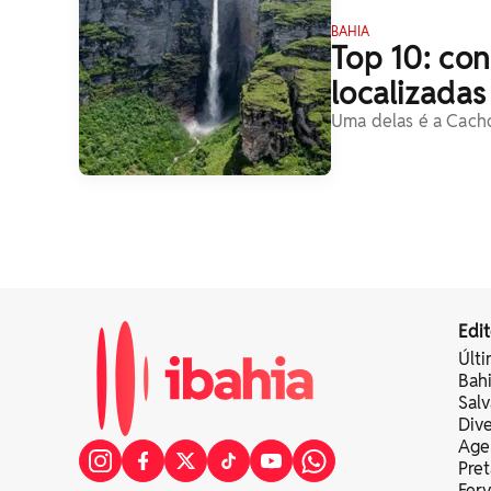
BAHIA
Top 10: con
localizadas
Uma delas é a Cach
Edit
Últi
Bah
Sal
Div
Age
Pret
Fer