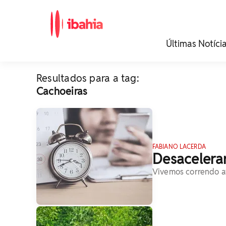
iBahia é o portal de
Últimas Notíci
noticias e
entretenimento da
Bahia.
Resultados para a tag:
Cachoeiras
FABIANO LACERDA
Desacelera
Vivemos correndo at