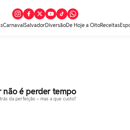
as
Carnaval
Salvador
Diversão
De Hoje a Oito
Receitas
Esp
r não é perder tempo
rás da perfeição – mas a que custo?