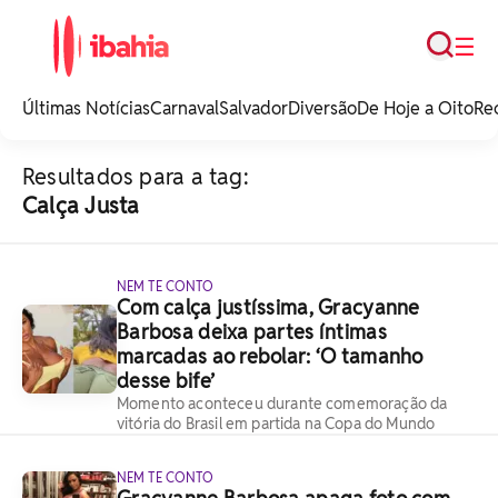
Busca
☰
iBahia é o portal de
noticias e
Últimas Notícias
Carnaval
Salvador
Diversão
De Hoje a Oito
Re
entretenimento da
Bahia.
Resultados para a tag:
Calça Justa
NEM TE CONTO
Com calça justíssima, Gracyanne
Barbosa deixa partes íntimas
marcadas ao rebolar: ‘O tamanho
desse bife’
Momento aconteceu durante comemoração da
vitória do Brasil em partida na Copa do Mundo
NEM TE CONTO