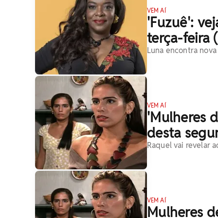
VEM AÍ
'Fuzuê': ve
terça-feira 
Luna encontra nova 
VEM AÍ
'Mulheres d
desta segun
Raquel vai revelar 
VEM AÍ
Mulheres de