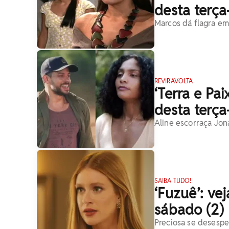
desta terça-
Marcos dá flagra em
REVIRAVOLTA
‘Terra e Pa
desta terça-
Aline escorraça Jon
SAIBA TUDO!
‘Fuzuê’: ve
sábado (2)
Preciosa se desesp