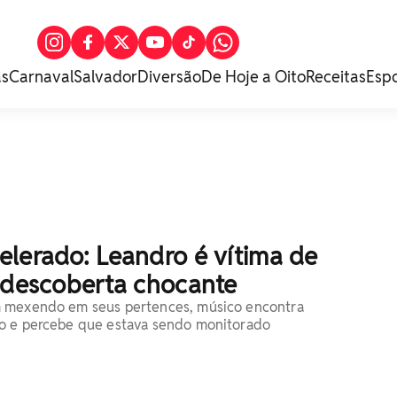
as
Carnaval
Salvador
Diversão
De Hoje a Oito
Receitas
Esp
elerado: Leandro é vítima de
z descoberta chocante
 mexendo em seus pertences, músico encontra
o e percebe que estava sendo monitorado