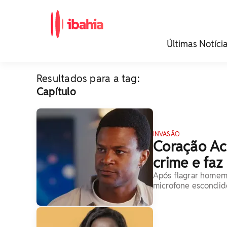
iBahia é o portal de
Últimas Notíci
noticias e
entretenimento da
Bahia.
Resultados para a tag:
Capítulo
INVASÃO
Coração Ac
crime e fa
Após flagrar homem
microfone escondid