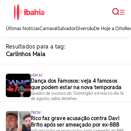
Busca
☰
iBahia é o portal de
noticias e
Últimas Notícias
Carnaval
Salvador
Diversão
De Hoje a Oito
Re
entretenimento da
Bahia.
Resultados para a tag:
Carlinhos Maia
VEM AÍ
Dança dos Famosos: veja 4 famosos
que podem estar na nova temporada
Quadro de sucesso do 'Domingão' estreia no dia 16
de agosto; saiba detalhes
TRETA!
Rico faz grave acusação contra Davi
Brito após ser ameaçado por ex-BBB
Influenciador se pronunciou após campeão do BBB