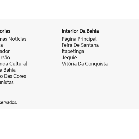
orias
Interior Da Bahia
mas Notícias
Página Principal
ia
Feira De Santana
vador
Itapetinga
ersão
Jequié
nda Cultural
Vitória Da Conquista
a Bahia
vo Das Cores
nistas
servados.