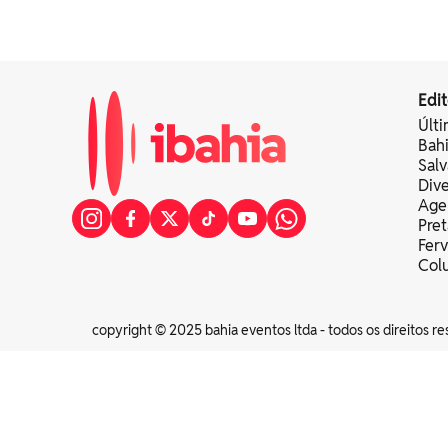
Edit
Últi
Bah
Sal
Div
Age
Pret
Fer
Colu
copyright © 2025 bahia eventos ltda - todos os direitos re