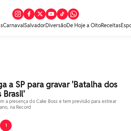
as
Carnaval
Salvador
Diversão
De Hoje a Oito
Receitas
Esp
a a SP para gravar 'Batalha dos
 Brasil'
com a presença do Cake Boss e tem previsão para estrear
ano, na Record
1