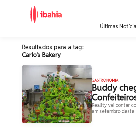
iBahia é o portal de
Últimas Notíci
noticias e
entretenimento da
Bahia.
Resultados para a tag:
Carlo's Bakery
GASTRONOMIA
Buddy cheg
Confeiteiros
Reality vai contar 
em setembro deste 