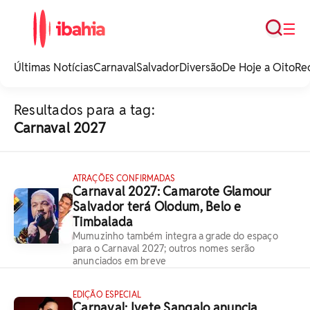
Busca
☰
iBahia é o portal de
noticias e
Últimas Notícias
Carnaval
Salvador
Diversão
De Hoje a Oito
Re
entretenimento da
Bahia.
Resultados para a tag:
Carnaval 2027
ATRAÇÕES CONFIRMADAS
Carnaval 2027: Camarote Glamour
Salvador terá Olodum, Belo e
Timbalada
Mumuzinho também integra a grade do espaço
para o Carnaval 2027; outros nomes serão
anunciados em breve
EDIÇÃO ESPECIAL
Carnaval: Ivete Sangalo anuncia