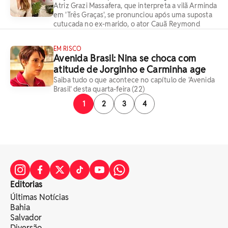
Atriz Grazi Massafera, que interpreta a vilã Arminda
em 'Três Graças', se pronunciou após uma suposta
cutucada no ex-marido, o ator Cauã Reymond
EM RISCO
Avenida Brasil: Nina se choca com
atitude de Jorginho e Carminha age
Saiba tudo o que acontece no capítulo de 'Avenida
Brasil' desta quarta-feira (22)
1
2
3
4
Editorias
Últimas Notícias
Bahia
Salvador
Diversão