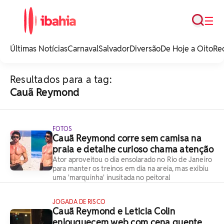
Busca
☰
iBahia é o portal de
noticias e
Últimas Notícias
Carnaval
Salvador
Diversão
De Hoje a Oito
Re
entretenimento da
Bahia.
Resultados para a tag:
Cauã Reymond
FOTOS
Cauã Reymond corre sem camisa na
praia e detalhe curioso chama atenção
Ator aproveitou o dia ensolarado no Rio de Janeiro
para manter os treinos em dia na areia, mas exibiu
uma 'marquinha' inusitada no peitoral
JOGADA DE RISCO
Cauã Reymond e Leticia Colin
enlouquecem web com cena quente