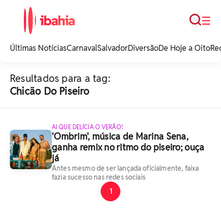
Busca
☰
iBahia é o portal de
noticias e
Últimas Notícias
Carnaval
Salvador
Diversão
De Hoje a Oito
Re
entretenimento da
Bahia.
Resultados para a tag:
Chicão Do Piseiro
AI QUE DELÍCIA O VERÃO!
'Ombrim', música de Marina Sena,
ganha remix no ritmo do piseiro; ouça
já
Antes mesmo de ser lançada oficialmente, faixa
fazia sucesso nas redes sociais
1