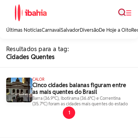
Busca
☰
iBahia é o portal de
noticias e
Últimas Notícias
Carnaval
Salvador
Diversão
De Hoje a Oito
Re
entretenimento da
Bahia.
Resultados para a tag:
Cidades Quentes
CALOR
Cinco cidades baianas figuram entre
as mais quentes do Brasil
Barra (36.9°C), Ibotirama (36.6°C) e Correntina
(35.7°C) foram as cidades mais quentes do estado
1