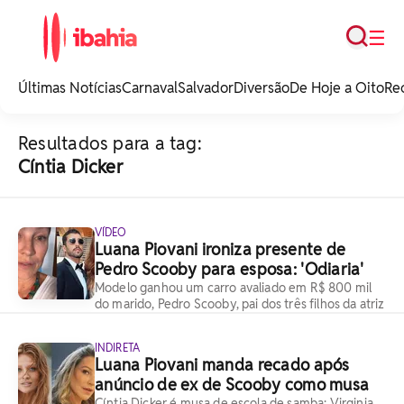
Busca
☰
iBahia é o portal de
noticias e
Últimas Notícias
Carnaval
Salvador
Diversão
De Hoje a Oito
Re
entretenimento da
Bahia.
Resultados para a tag:
Cíntia Dicker
VÍDEO
Luana Piovani ironiza presente de
Pedro Scooby para esposa: 'Odiaria'
Modelo ganhou um carro avaliado em R$ 800 mil
do marido, Pedro Scooby, pai dos três filhos da atriz
INDIRETA
Luana Piovani manda recado após
anúncio de ex de Scooby como musa
Cíntia Dicker é musa de escola de samba; Virginia,