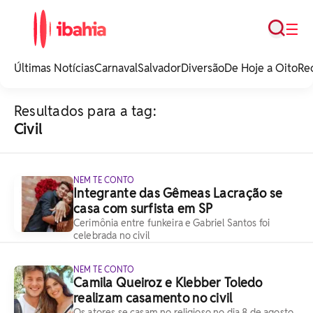
Busca
☰
iBahia é o portal de
noticias e
Últimas Notícias
Carnaval
Salvador
Diversão
De Hoje a Oito
Re
entretenimento da
Bahia.
Resultados para a tag:
Civil
NEM TE CONTO
Integrante das Gêmeas Lacração se
casa com surfista em SP
Cerimônia entre funkeira e Gabriel Santos foi
celebrada no civil
NEM TE CONTO
Camila Queiroz e Klebber Toledo
realizam casamento no civil
Os atores se casam no religioso no dia 8 de agosto,