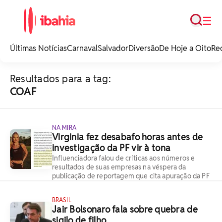
Busca
☰
iBahia é o portal de
noticias e
Últimas Notícias
Carnaval
Salvador
Diversão
De Hoje a Oito
Re
entretenimento da
Bahia.
Resultados para a tag:
COAF
NA MIRA
Virginia fez desabafo horas antes de
investigação da PF vir à tona
Influenciadora falou de críticas aos números e
resultados de suas empresas na véspera da
publicação de reportagem que cita apuração da PF
BRASIL
Jair Bolsonaro fala sobre quebra de
sigilo de filho