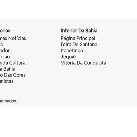
orias
Interior Da Bahia
mas Notícias
Página Principal
ia
Feira De Santana
vador
Itapetinga
ersão
Jequié
nda Cultural
Vitória Da Conquista
a Bahia
vo Das Cores
nistas
servados.