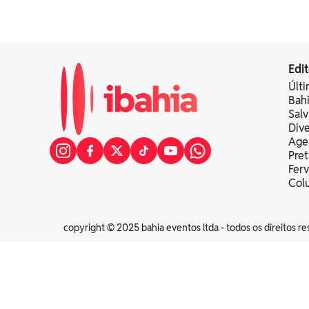
Edit
Últi
Bah
Sal
Div
Age
Pret
Fer
Colu
copyright © 2025 bahia eventos ltda - todos os direitos re