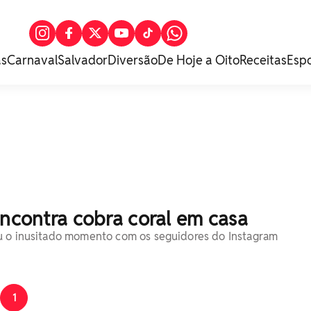
as
Carnaval
Salvador
Diversão
De Hoje a Oito
Receitas
Esp
encontra cobra coral em casa
u o inusitado momento com os seguidores do Instagram
1