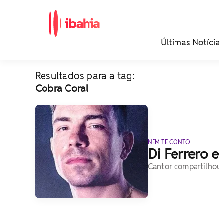
iBahia é o portal de
Últimas Notíci
noticias e
entretenimento da
Bahia.
Resultados para a tag:
Cobra Coral
NEM TE CONTO
Di Ferrero 
Cantor compartilho