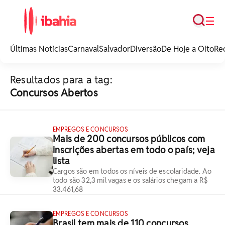
Busca
☰
iBahia é o portal de
noticias e
Últimas Notícias
Carnaval
Salvador
Diversão
De Hoje a Oito
Re
entretenimento da
Bahia.
Resultados para a tag:
Concursos Abertos
EMPREGOS E CONCURSOS
Mais de 200 concursos públicos com
inscrições abertas em todo o país; veja
lista
Cargos são em todos os níveis de escolaridade. Ao
todo são 32,3 mil vagas e os salários chegam a R$
33.461,68
EMPREGOS E CONCURSOS
Brasil tem mais de 110 concursos