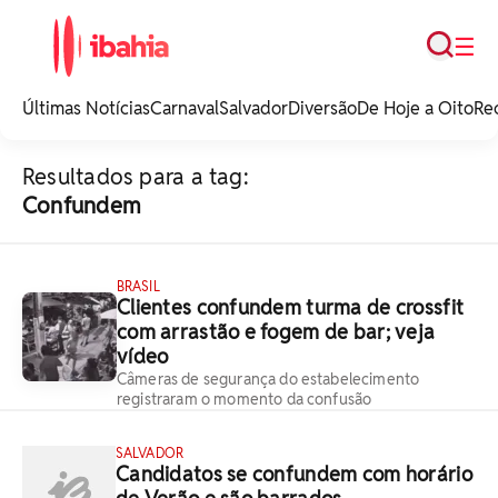
Busca
☰
iBahia é o portal de
noticias e
Últimas Notícias
Carnaval
Salvador
Diversão
De Hoje a Oito
Re
entretenimento da
Bahia.
Resultados para a tag:
Confundem
BRASIL
Clientes confundem turma de crossfit
com arrastão e fogem de bar; veja
vídeo
Câmeras de segurança do estabelecimento
registraram o momento da confusão
SALVADOR
Candidatos se confundem com horário