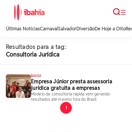
Busca
☰
iBahia é o portal de
noticias e
Últimas Notícias
Carnaval
Salvador
Diversão
De Hoje a Oito
Re
entretenimento da
Bahia.
Resultados para a tag:
Consultoria Jurídica
BAHIA
Empresa Júnior presta assessoria
jurídica gratuita a empresas
Modelo de consultoria rápida vem gerando
resultados até mesmo fora do Brasil
1