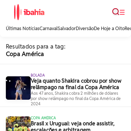
Busca
☰
iBahia é o portal de
noticias e
Últimas Notícias
Carnaval
Salvador
Diversão
De Hoje a Oito
Re
entretenimento da
Bahia.
Resultados para a tag:
Copa América
BOLADA
Veja quanto Shakira cobrou por show
relâmpago na final da Copa América
Aos 47 anos, Shakira cobra 2 milhões de dólares
por show relâmpago no final da Copa América de
2024
COPA AMÉRICA
Brasil x Uruguai: veja onde assistir,
escalações e arbitragem