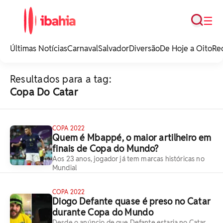
Busca
☰
iBahia é o portal de
noticias e
Últimas Notícias
Carnaval
Salvador
Diversão
De Hoje a Oito
Re
entretenimento da
Bahia.
Resultados para a tag:
Copa Do Catar
COPA 2022
Quem é Mbappé, o maior artilheiro em
finais de Copa do Mundo?
Aos 23 anos, jogador já tem marcas históricas no
Mundial
COPA 2022
Diogo Defante quase é preso no Catar
durante Copa do Mundo
Desde o anúncio de que Defante estaria no Catar