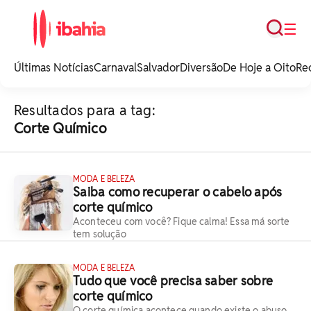
Busca
☰
iBahia é o portal de
noticias e
Últimas Notícias
Carnaval
Salvador
Diversão
De Hoje a Oito
Re
entretenimento da
Bahia.
Resultados para a tag:
Corte Químico
MODA E BELEZA
Saiba como recuperar o cabelo após
corte químico
Aconteceu com você? Fique calma! Essa má sorte
tem solução
MODA E BELEZA
Tudo que você precisa saber sobre
corte químico
O corte química acontece quando existe o abuso