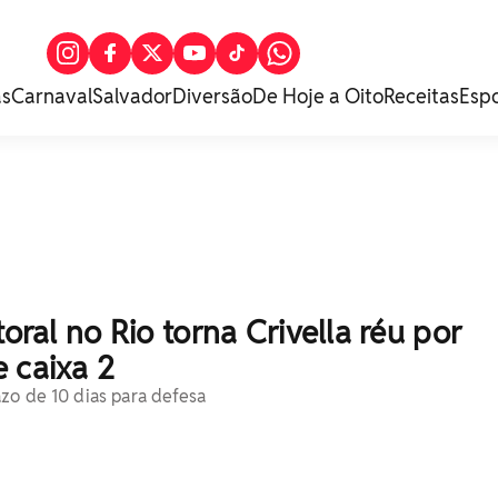
as
Carnaval
Salvador
Diversão
De Hoje a Oito
Receitas
Esp
toral no Rio torna Crivella réu por
 caixa 2
zo de 10 dias para defesa