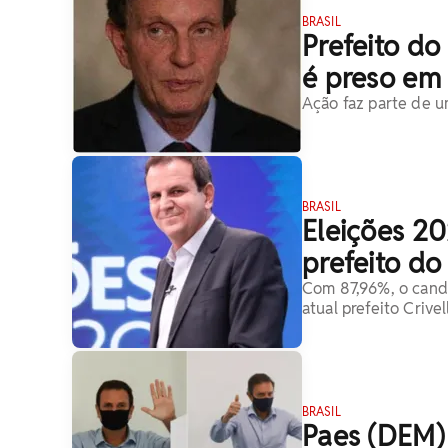
BRASIL
Prefeito do
é preso em
Ação faz parte de
BRASIL
Eleições 20
prefeito do
Com 87,96%, o cand
atual prefeito Crive
BRASIL
Paes (DEM) 