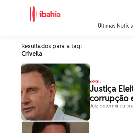
iBahia é o portal de
Últimas Notíci
noticias e
entretenimento da
Bahia.
Resultados para a tag:
Crivella
BRASIL
Justiça Elei
corrupção e
Juiz determinou pra