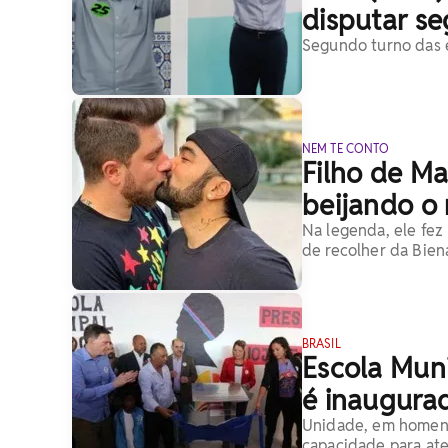
disputar s
Segundo turno das e
NEM TE CONTO
Filho de Ma
beijando o
Na legenda, ele fez 
de recolher da Bien
BRASIL
Escola Muni
é inaugura
Unidade, em homena
capacidade para at