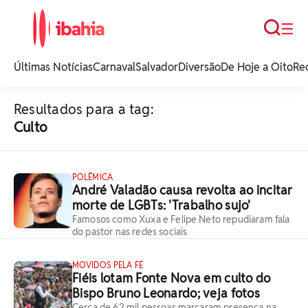
Busca
☰
iBahia é o portal de
noticias e
Últimas Notícias
Carnaval
Salvador
Diversão
De Hoje a Oito
Re
entretenimento da
Bahia.
Resultados para a tag:
Culto
POLÊMICA
André Valadão causa revolta ao incitar
morte de LGBTs: 'Trabalho sujo'
Famosos como Xuxa e Felipe Neto repudiaram fala
do pastor nas redes sociais
MOVIDOS PELA FÉ
Fiéis lotam Fonte Nova em culto do
Bispo Bruno Leonardo; veja fotos
Cerca de 62 mil pessoas marcaram presença na