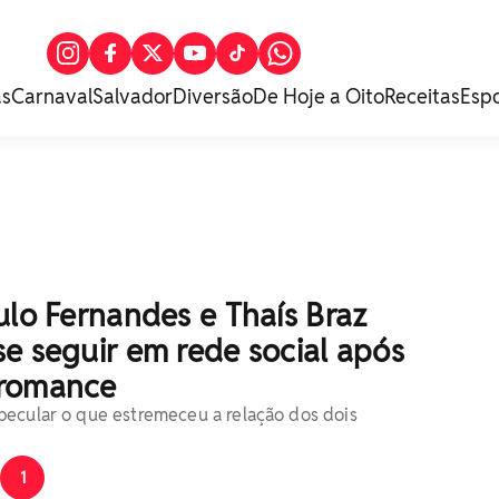
as
Carnaval
Salvador
Diversão
De Hoje a Oito
Receitas
Esp
ulo Fernandes e Thaís Braz
e seguir em rede social após
 romance
ecular o que estremeceu a relação dos dois
1