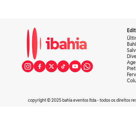
Edit
Últi
Bah
Sal
Div
Age
Pret
Fer
Colu
copyright © 2025 bahia eventos ltda - todos os direitos re