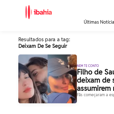
iBahia é o portal de
Últimas Notíci
noticias e
entretenimento da
Bahia.
Resultados para a tag:
Deixam De Se Seguir
NEM TE CONTO
Filho de Sa
deixam de s
assumirem
Fãs começaram a esp