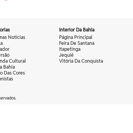
orias
Interior Da Bahia
mas Notícias
Página Principal
ia
Feira De Santana
vador
Itapetinga
ersão
Jequié
nda Cultural
Vitória Da Conquista
a Bahia
vo Das Cores
nistas
servados.