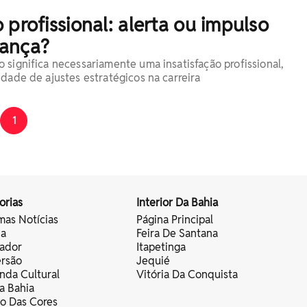
 profissional: alerta ou impulso
ança?
 significa necessariamente uma insatisfação profissional,
idade de ajustes estratégicos na carreira
1
orias
Interior Da Bahia
mas Notícias
Página Principal
ia
Feira De Santana
vador
Itapetinga
ersão
Jequié
nda Cultural
Vitória Da Conquista
a Bahia
vo Das Cores