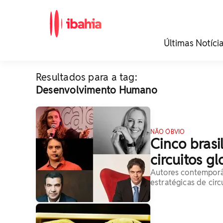
iBahia é o portal de
Últimas Notíci
noticias e
entretenimento da
Bahia.
Resultados para a tag:
Desenvolvimento Humano
NÃO ÓBVIO
Cinco brasi
circuitos g
Autores contemporân
estratégicas de cir