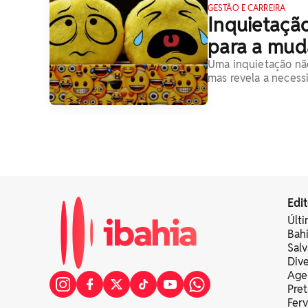
GESTÃO E CARREIRA
Inquietação
para a mud
Uma inquietação não
mas revela a necess
Edit
Últi
Bah
Sal
Div
Age
Pret
Fer