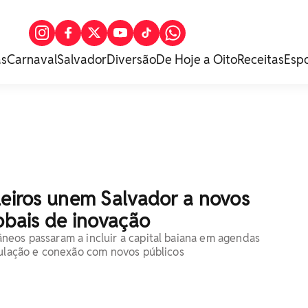
as
Carnaval
Salvador
Diversão
De Hoje a Oito
Receitas
Esp
leiros unem Salvador a novos
lobais de inovação
eos passaram a incluir a capital baiana em agendas
culação e conexão com novos públicos