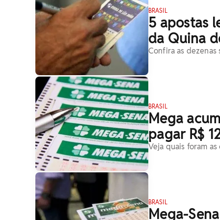
BRASIL
5 apostas l
da Quina d
Confira as dezenas 
BRASIL
Mega acumu
pagar R$ 12
Veja quais foram as
BRASIL
Mega-Sena 