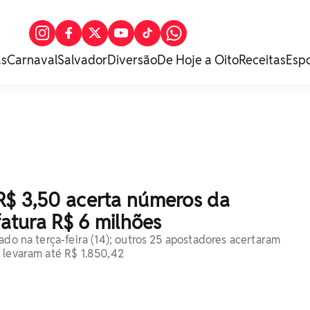
as
Carnaval
Salvador
Diversão
De Hoje a Oito
Receitas
Esp
R$ 3,50 acerta números da
 fatura R$ 6 milhões
ado na terça-feira (14); outros 25 apostadores acertaram
 levaram até R$ 1.850,42