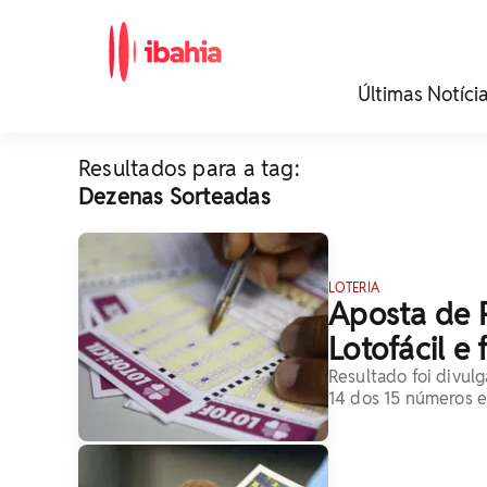
iBahia é o portal de
Últimas Notíci
noticias e
entretenimento da
Bahia.
Resultados para a tag:
Dezenas Sorteadas
LOTERIA
Aposta de 
Lotofácil e
Resultado foi divulg
14 dos 15 números e