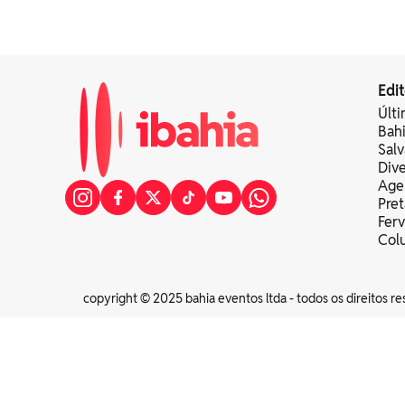
Edit
Últi
Bah
Sal
Div
Age
Pret
Fer
Colu
copyright © 2025 bahia eventos ltda - todos os direitos re