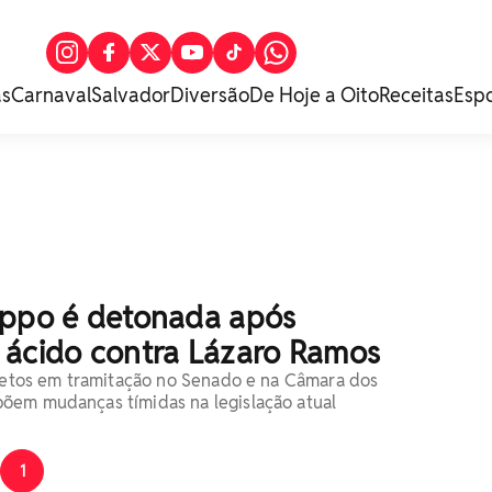
as
Carnaval
Salvador
Diversão
De Hoje a Oito
Receitas
Esp
ippo é detonada após
 ácido contra Lázaro Ramos
ojetos em tramitação no Senado e na Câmara dos
õem mudanças tímidas na legislação atual
1