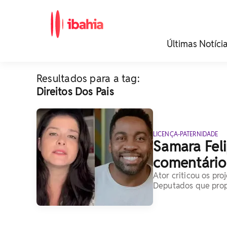
iBahia é o portal de
Últimas Notíci
noticias e
entretenimento da
Bahia.
Resultados para a tag:
Direitos Dos Pais
LICENÇA-PATERNIDADE
Samara Fel
comentário
Ator criticou os pr
Deputados que prop