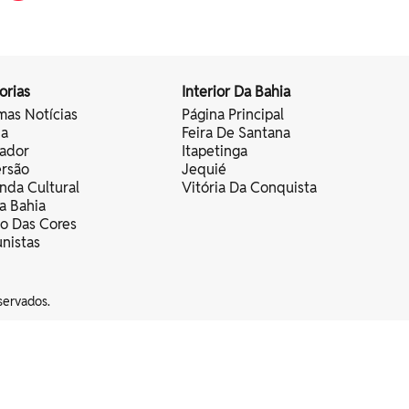
orias
Interior Da Bahia
mas Notícias
Página Principal
ia
Feira De Santana
vador
Itapetinga
ersão
Jequié
nda Cultural
Vitória Da Conquista
a Bahia
vo Das Cores
nistas
servados.