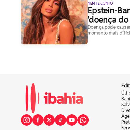
NEM TE CONTO
Epstein-Bar
'doença do 
Doença pode causar 
momento mais difícil
Edit
Últi
Bah
Sal
Div
Age
Pret
Fer