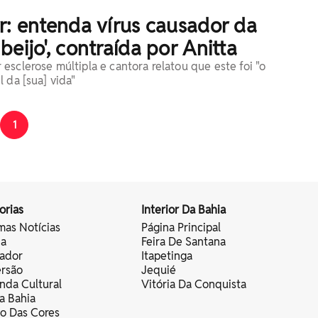
r: entenda vírus causador da
beijo', contraída por Anitta
esclerose múltipla e cantora relatou que este foi "o
 da [sua] vida"
1
orias
Interior Da Bahia
mas Notícias
Página Principal
ia
Feira De Santana
vador
Itapetinga
ersão
Jequié
nda Cultural
Vitória Da Conquista
a Bahia
vo Das Cores