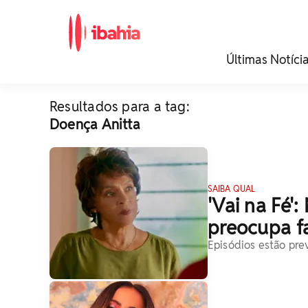
iBahia é o portal de
Últimas Notíci
noticias e
entretenimento da
Bahia.
Resultados para a tag:
Doença Anitta
SAIBA QUAL
'Vai na Fé'
preocupa fa
Episódios estão pre