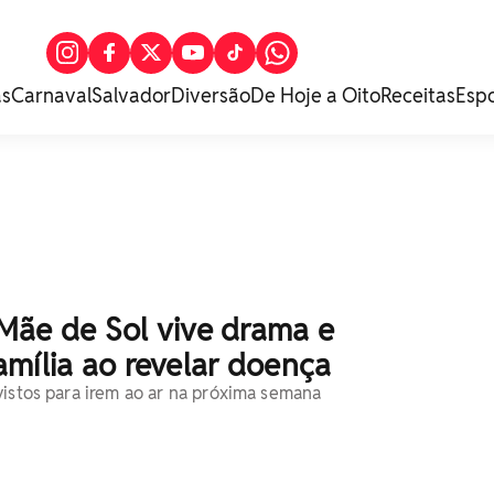
as
Carnaval
Salvador
Diversão
De Hoje a Oito
Receitas
Esp
: Mãe de Sol vive drama e
mília ao revelar doença
vistos para irem ao ar na próxima semana