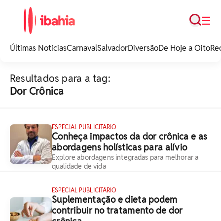
Busca
☰
iBahia é o portal de
noticias e
Últimas Notícias
Carnaval
Salvador
Diversão
De Hoje a Oito
Re
entretenimento da
Bahia.
Resultados para a tag:
Dor Crônica
ESPECIAL PUBLICITÁRIO
Conheça impactos da dor crônica e as
abordagens holísticas para alívio
Explore abordagens integradas para melhorar a
qualidade de vida
ESPECIAL PUBLICITÁRIO
Suplementação e dieta podem
contribuir no tratamento de dor