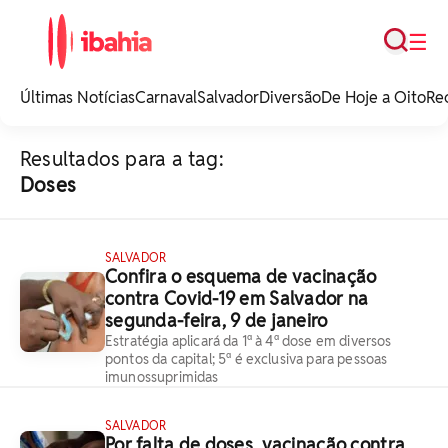
Busca
☰
iBahia é o portal de
noticias e
Últimas Notícias
Carnaval
Salvador
Diversão
De Hoje a Oito
Re
entretenimento da
Bahia.
Resultados para a tag:
Doses
SALVADOR
Confira o esquema de vacinação
contra Covid-19 em Salvador na
segunda-feira, 9 de janeiro
Estratégia aplicará da 1ª à 4ª dose em diversos
pontos da capital; 5ª é exclusiva para pessoas
imunossuprimidas
SALVADOR
Por falta de doses, vacinação contra