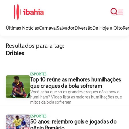
Busca
☰
iBahia é o portal de
noticias e
Últimas Notícias
Carnaval
Salvador
Diversão
De Hoje a Oito
Re
entretenimento da
Bahia.
Resultados para a tag:
Dribles
ESPORTES
Top 10 reúne as melhores humilhações
que craques da bola sofreram
Você acha que só os grandes craques dão show e
humilham? Vídeo lista as maiores humilhações que
mitos da bola sofreram
ESPORTES
50 anos: relembro gols e jogadas do
gênio Romário