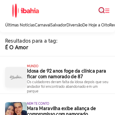
Busca
☰
iBahia é o portal de
noticias e
Últimas Notícias
Carnaval
Salvador
Diversão
De Hoje a Oito
Re
entretenimento da
Bahia.
Resultados para a tag:
É O Amor
MUNDO
Idosa de 92 anos foge da clínica para
ficar com namorado de 87
Os cuidadores deram falta da idosa depois que seu
andador foi encontrado abandonado em um
parque
NEM TE CONTO
Mara Maravilha exibe aliança de
compromisso com namorado