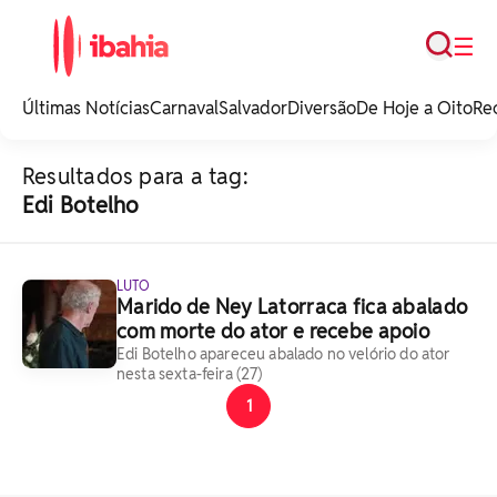
Busca
☰
iBahia é o portal de
noticias e
Últimas Notícias
Carnaval
Salvador
Diversão
De Hoje a Oito
Re
entretenimento da
Bahia.
Resultados para a tag:
Edi Botelho
LUTO
Marido de Ney Latorraca fica abalado
com morte do ator e recebe apoio
Edi Botelho apareceu abalado no velório do ator
nesta sexta-feira (27)
1