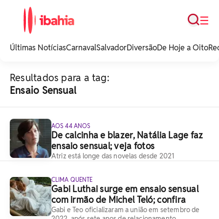
Busca
☰
iBahia é o portal de
noticias e
Últimas Notícias
Carnaval
Salvador
Diversão
De Hoje a Oito
Re
entretenimento da
Bahia.
Resultados para a tag:
Ensaio Sensual
AOS 44 ANOS
De calcinha e blazer, Natália Lage faz
ensaio sensual; veja fotos
Atriz está longe das novelas desde 2021
CLIMA QUENTE
Gabi Luthai surge em ensaio sensual
com irmão de Michel Teló; confira
Gabi e Teo oficializaram a união em setembro de
2022, após sete anos de relacionamento