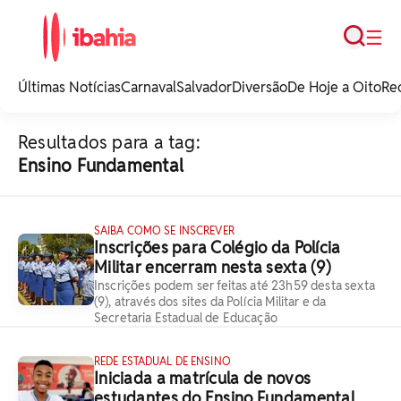
Busca
☰
iBahia é o portal de
noticias e
Últimas Notícias
Carnaval
Salvador
Diversão
De Hoje a Oito
Re
entretenimento da
Bahia.
Resultados para a tag:
Ensino Fundamental
SAIBA COMO SE INSCREVER
Inscrições para Colégio da Polícia
Militar encerram nesta sexta (9)
Inscrições podem ser feitas até 23h59 desta sexta
(9), através dos sites da Polícia Militar e da
Secretaria Estadual de Educação
REDE ESTADUAL DE ENSINO
Iniciada a matrícula de novos
estudantes do Ensino Fundamental