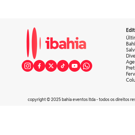
Edit
Últi
Bah
Sal
Div
Age
Pret
Fer
Colu
copyright © 2025 bahia eventos ltda - todos os direitos re