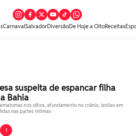
as
Carnaval
Salvador
Diversão
De Hoje a Oito
Receitas
Esp
esa suspeita de espancar filha
na Bahia
hematomas nos olhos, afundamento no crânio, lesões em
idas nas partes íntimas
1