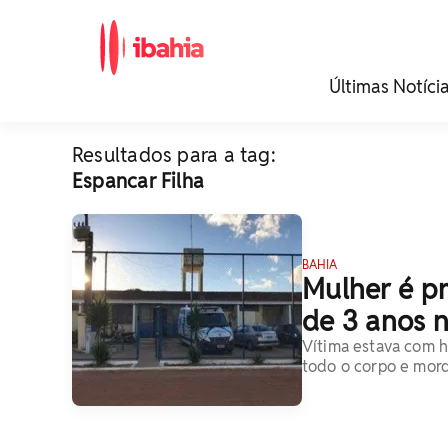
iBahia é o portal de
Últimas Notíci
noticias e
entretenimento da
Bahia.
Resultados para a tag:
Espancar Filha
BAHIA
Mulher é pr
de 3 anos 
Vítima estava com 
todo o corpo e mord