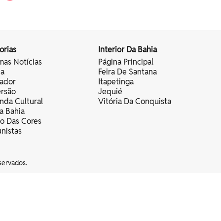
orias
Interior Da Bahia
mas Notícias
Página Principal
ia
Feira De Santana
vador
Itapetinga
ersão
Jequié
nda Cultural
Vitória Da Conquista
a Bahia
vo Das Cores
nistas
servados.