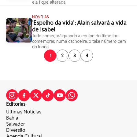
ela fique alterada
NOVELAS
'Espelho da vida': Alain salvará a vida
de Isabel
Tudo começará quando a equipe do filme for
comemorar, numa cachoeira, o take número cem
do longa
1
2
3
4
Editorias
Últimas Notícias
Bahia
Salvador
Diversão
Agenda Cultural