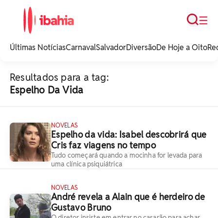
Busca
☰
iBahia é o portal de
noticias e
Últimas Notícias
Carnaval
Salvador
Diversão
De Hoje a Oito
Re
entretenimento da
Bahia.
Resultados para a tag:
Espelho Da Vida
NOVELAS
Espelho da vida: Isabel descobrirá que
Cris faz viagens no tempo
Tudo começará quando a mocinha for levada para
uma clínica psiquiátrica
NOVELAS
André revela a Alain que é herdeiro de
Gustavo Bruno
O diretor insiste em entrar no casarão para achar