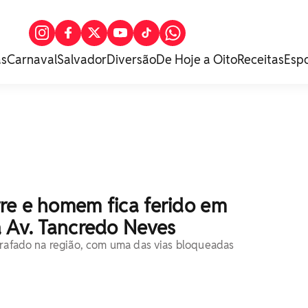
as
Carnaval
Salvador
Diversão
De Hoje a Oito
Receitas
Esp
re e homem fica ferido em
a Av. Tancredo Neves
rrafado na região, com uma das vias bloqueadas