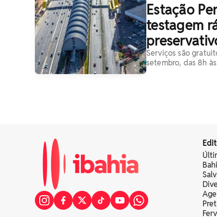
Estação Pe
testagem rá
preservativ
Serviços são gratui
setembro, das 8h às 
Edit
Últi
Bah
Sal
Div
Age
Pret
Fer