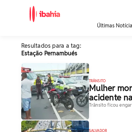
iBahia é o portal de
Últimas Notíci
noticias e
entretenimento da
Bahia.
Resultados para a tag:
Estação Pernambués
TRÂNSITO
Mulher mor
acidente n
Trânsito ficou enga
SALVADOR