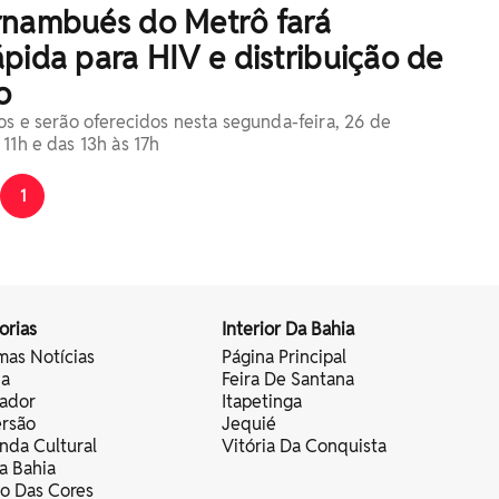
rnambués do Metrô fará
pida para HIV e distribuição de
o
tos e serão oferecidos nesta segunda-feira, 26 de
11h e das 13h às 17h
1
orias
Interior Da Bahia
mas Notícias
Página Principal
ia
Feira De Santana
vador
Itapetinga
ersão
Jequié
nda Cultural
Vitória Da Conquista
a Bahia
vo Das Cores