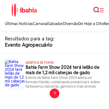
Busca
☰
iBahia é o portal de
noticias e
Últimas Notícias
Carnaval
Salvador
Diversão
De Hoje a Oito
Re
entretenimento da
Bahia.
Resultados para a tag:
Evento Agropecuário
GENÉTICA DE PONTA
Bahia Farm Show 2024 terá leilão de
mais de 1,2 mil cabeças de gado
Evento da Bahia Farm Show 2024 adota um
formato híbrido, combinando presencial e online;
há bezerros, bezerras, garrotes e mais animais
1